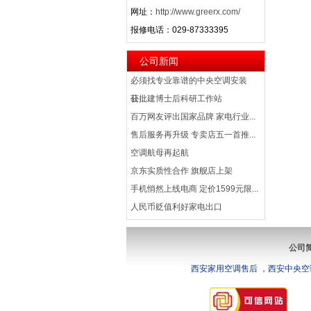
网址：
http://www.greerx.com/
报修电话：029-87333395
公司新闻
必须找专业靠谱的中央空调安装
公...
获批建博士后科研工作站
百万网友评出国家品牌 家电行业...
售后服务再升级 专卖店五一首推...
空调航母再起航
京东实质性合作 旗舰店上架
手机悄然上线电商 定价1599元限...
人民币贬值利好家电出口
公司
西安家用空调售后 ，西安中央空