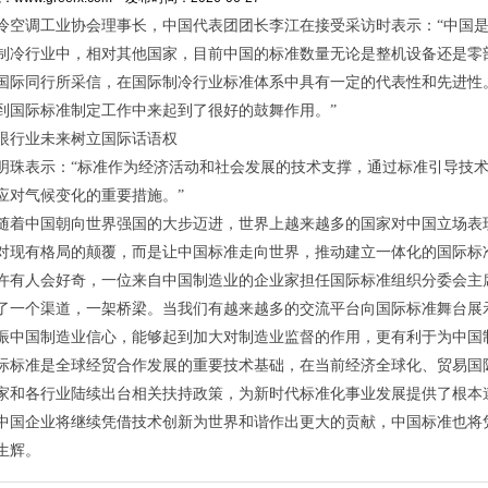
冷空调工业协会理事长，中国代表团团长李江在接受采访时表示：“中国
制冷行业中，相对其他国家，目前中国的标准数量无论是整机设备还是零
国际同行所采信，在国际制冷行业标准体系中具有一定的代表性和先进性
到国际标准制定工作中来起到了很好的鼓舞作用。”
眼行业未来树立国际话语权
表示：“标准作为经济活动和社会发展的技术支撑，通过标准引导技术
应对气候变化的重要措施。”
中国朝向世界强国的大步迈进，世界上越来越多的国家对中国立场表现
对现有格局的颠覆，而是让中国标准走向世界，推动建立一体化的国际标
人会好奇，一位来自中国制造业的企业家担任国际标准组织分委会主席
了一个渠道，一架桥梁。当我们有越来越多的交流平台向国际标准舞台展示
振中国制造业信心，能够起到加大对制造业监督的作用，更有利于为中国
准是全球经贸合作发展的重要技术基础，在当前经济全球化、贸易国
家和各行业陆续出台相关扶持政策，为新时代标准化事业发展提供了根本
中国企业将继续凭借技术创新为世界和谐作出更大的贡献，中国标准也将
生辉。