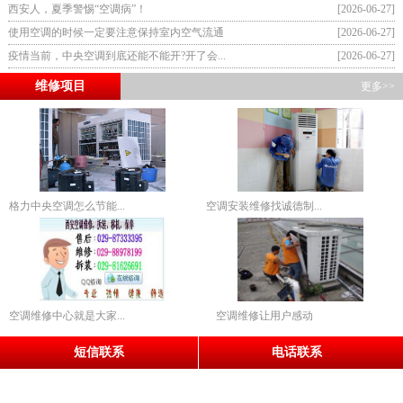
西安人，夏季警惕“空调病”！
[2026-06-27]
使用空调的时候一定要注意保持室内空气流通
[2026-06-27]
疫情当前，中央空调到底还能不能开?开了会...
[2026-06-27]
维修项目
更多>>
格力中央空调怎么节能...
空调安装维修找诚德制...
空调维修中心就是大家...
空调维修让用户感动
短信联系
电话联系