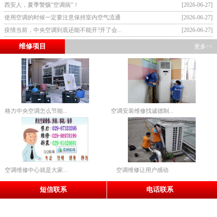
西安人，夏季警惕“空调病”！
[2026-06-27]
使用空调的时候一定要注意保持室内空气流通
[2026-06-27]
疫情当前，中央空调到底还能不能开?开了会...
[2026-06-27]
维修项目
更多>>
格力中央空调怎么节能...
空调安装维修找诚德制...
空调维修中心就是大家...
空调维修让用户感动
短信联系
电话联系