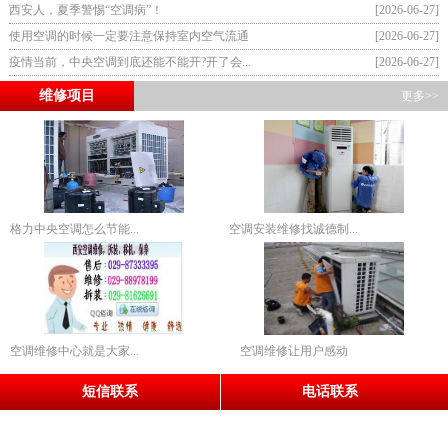
西安人，夏季警惕“空调病”！
[2026-06-27]
使用空调的时候一定要注意保持室内空气流通
[2026-06-27]
疫情当前，中央空调到底还能不能开?开了会...
[2026-06-27]
维修项目
更多>>
格力中央空调怎么节能...
空调安装维修找诚德制...
空调维修中心就是大家...
空调维修让用户感动
短信联系
电话联系